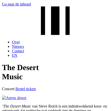
Ga naar de inhoud
Over
Nieuws
Contact
EN
The Desert
Music
Concert
Bestel tickets
’The Desert Music
van Steve Reich is een indrukwekkend koor- en
orkestwerk dat poëtische taal verbindt met de dreiging en