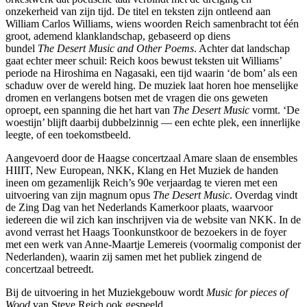
onzekerheid van zijn tijd. De titel en teksten zijn ontleend aan
William Carlos Williams, wiens woorden Reich samenbracht tot één
groot, ademend klanklandschap, gebaseerd op diens
bundel
The Desert Music and Other Poems
. Achter dat landschap
gaat echter meer schuil: Reich koos bewust teksten uit Williams’
periode na Hiroshima en Nagasaki, een tijd waarin ‘de bom’ als een
schaduw over de wereld hing. De muziek laat horen hoe menselijke
dromen en verlangens botsen met de vragen die ons geweten
oproept, een spanning die het hart van
The Desert Music
vormt. ‘De
woestijn’ blijft daarbij dubbelzinnig — een echte plek, een innerlijke
leegte, of een toekomstbeeld.
Aangevoerd door de Haagse concertzaal Amare slaan de ensembles
HIIIT, New European, NKK, Klang en Het Muziek de handen
ineen om gezamenlijk Reich’s 90e verjaardag te vieren met een
uitvoering van zijn magnum opus
The
Desert Music
. Overdag vindt
de Zing Dag van het Nederlands Kamerkoor plaats, waarvoor
iedereen die wil zich kan inschrijven via de website van NKK. In de
avond verrast het Haags Toonkunstkoor de bezoekers in de foyer
met een werk van Anne-Maartje Lemereis (voormalig componist der
Nederlanden), waarin zij samen met het publiek zingend de
concertzaal betreedt.
Bij de uitvoering in het Muziekgebouw wordt
Music for pieces of
Wood
van Steve Reich ook gespeeld.